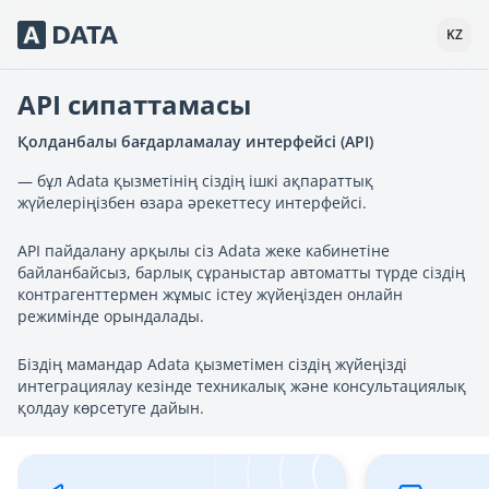
Сервисы Adata.kz
KZ
API сипаттамасы
Қолданбалы бағдарламалау интерфейсі (API)
— бұл Adata қызметінің сіздің ішкі ақпараттық
жүйелеріңізбен өзара әрекеттесу интерфейсі.
API пайдалану арқылы сіз Adata жеке кабинетіне
байланбайсыз, барлық сұраныстар автоматты түрде сіздің
контрагенттермен жұмыс істеу жүйеңізден онлайн
режимінде орындалады.
Біздің мамандар Adata қызметімен сіздің жүйеңізді
интеграциялау кезінде техникалық және консультациялық
қолдау көрсетуге дайын.