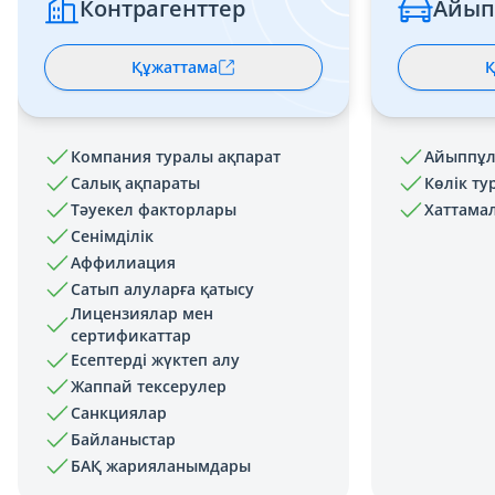
Контрагенттер
Айып
Құжаттама
Қ
Компания туралы ақпарат
Айыппұл
Салық ақпараты
Көлік ту
Тәуекел факторлары
Хаттама
Сенімділік
Аффилиация
Сатып алуларға қатысу
Лицензиялар мен
сертификаттар
Есептерді жүктеп алу
Жаппай тексерулер
Санкциялар
Байланыстар
БАҚ жарияланымдары