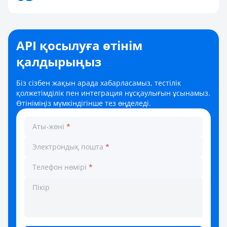
API қосылуға өтінім
қалдырыңыз
Біз сізбен жақын арада хабарласамыз, тестілік
қолжетімділік пен интеграция нұсқаулығын ұсынамыз.
Өтініміңіз мүмкіндігінше тез өңделеді.
Аты-жөні
*
Электрондық пошта
*
Телефон нөмірі
*
Пікір