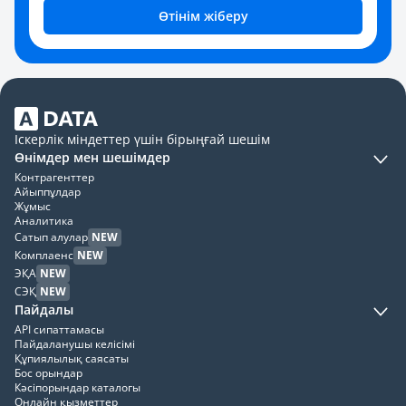
Өтінім жіберу
Іскерлік міндеттер үшін бірыңғай шешім
Өнімдер мен шешімдер
Контрагенттер
Айыппұлдар
Жұмыс
Аналитика
Сатып алулар
NEW
Комплаенс
NEW
ЭҚА
NEW
СЭҚ
NEW
Пайдалы
API сипаттамасы
Пайдаланушы келісімі
Құпиялылық саясаты
Бос орындар
Кәсіпорындар каталогы
Онлайн қызметтер