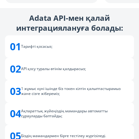
Adata API-мен қалай
интеграциялануға болады:
01
Тарифті қосасыз;
02
API қосу туралы өтінім қалдырасыз;
03
1 жұмыс күні ішінде біз токен кілтін қалыптастырамыз
және сізге жібереміз;
04
Ақпараттық жүйеңіздің мамандары автоматты
сұрауларды баптайды;
05
Біздің мамандармен бірге тестілеу жүргізіледі.