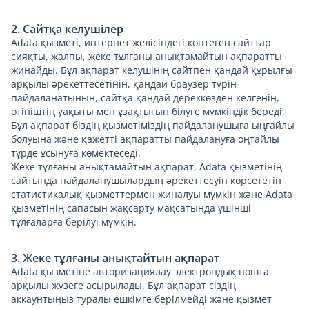
2. Сайтқа келушілер
Adata қызметі, интернет желісіндегі көптеген сайттар
сияқты, жалпы, жеке тұлғаны анықтамайтын ақпаратты
жинайды. Бұл ақпарат келушінің сайтпен қандай құрылғы
арқылы әрекеттесетінін, қандай браузер түрін
пайдаланатынын, сайтқа қандай дереккөзден келгенін,
өтініштің уақыты мен ұзақтығын білуге мүмкіндік береді.
Бұл ақпарат біздің қызметіміздің пайдаланушыға ыңғайлы
болуына және қажетті ақпаратты пайдалануға оңтайлы
түрде ұсынуға көмектеседі.
Жеке тұлғаны анықтамайтын ақпарат, Adata қызметінің
сайтында пайдаланушылардың әрекеттесуін көрсететін
статистикалық қызметтермен жиналуы мүмкін және Adata
қызметінің сапасын жақсарту мақсатында үшінші
тұлғаларға берілуі мүмкін.
3. Жеке тұлғаны анықтайтын ақпарат
Adata қызметіне авторизациялау электрондық пошта
арқылы жүзеге асырылады. Бұл ақпарат сіздің
аккаунтыңыз туралы ешкімге берілмейді және қызмет