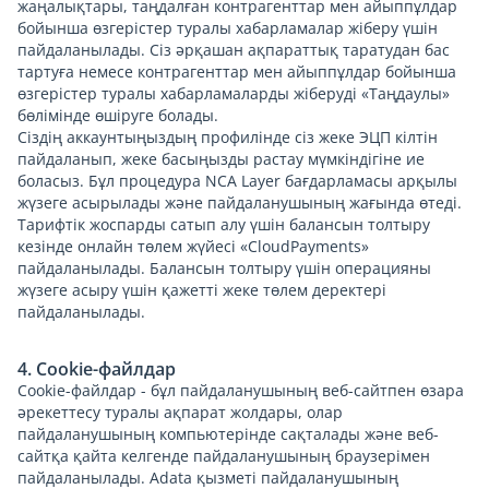
жаңалықтары, таңдалған контрагенттар мен айыппұлдар
бойынша өзгерістер туралы хабарламалар жіберу үшін
пайдаланылады. Сіз әрқашан ақпараттық таратудан бас
тартуға немесе контрагенттар мен айыппұлдар бойынша
өзгерістер туралы хабарламаларды жіберуді «Таңдаулы»
бөлімінде өшіруге болады.
Сіздің аккаунтыңыздың профилінде сіз жеке ЭЦП кілтін
пайдаланып, жеке басыңызды растау мүмкіндігіне ие
боласыз. Бұл процедура NCA Layer бағдарламасы арқылы
жүзеге асырылады және пайдаланушының жағында өтеді.
Тарифтік жоспарды сатып алу үшін балансын толтыру
кезінде онлайн төлем жүйесі «CloudPayments»
пайдаланылады. Балансын толтыру үшін операцияны
жүзеге асыру үшін қажетті жеке төлем деректері
пайдаланылады.
4. Cookie-файлдар
Cookie-файлдар - бұл пайдаланушының веб-сайтпен өзара
әрекеттесу туралы ақпарат жолдары, олар
пайдаланушының компьютерінде сақталады және веб-
сайтқа қайта келгенде пайдаланушының браузерімен
пайдаланылады. Adata қызметі пайдаланушының