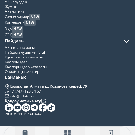
Айыппұлдар
Жұмыс
Аналитика
Сатып алулар
NEW
Комплаенс
NEW
ЭҚА
NEW
СЭҚ
NEW
Пайдалы
API сипаттамасы
Пайдаланушы келісімі
Құпиялылық саясаты
Бос орындар
Кәсіпорындар каталогы
Онлайн қызметтер
Байланыс
Қазақстан, Алматы қ., Қожанова көшесі, 79
+7 (747) 120 34 67
info@adata.kz
Қолдау чатына өту
2026 © ЖШС "Alldata"