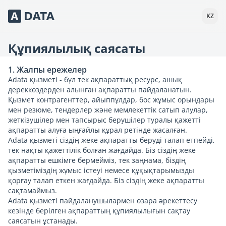
Сервисы Adata.kz
KZ
Құпиялылық саясаты
1. Жалпы ережелер
Adata қызметі - бұл тек ақпараттық ресурс, ашық
дереккөздерден алынған ақпаратты пайдаланатын.
Қызмет контрагенттер, айыппұлдар, бос жұмыс орындары
мен резюме, тендерлер және мемлекеттік сатып алулар,
жеткізушілер мен тапсырыс берушілер туралы қажетті
ақпаратты алуға ыңғайлы құрал ретінде жасалған.
Adata қызметі сіздің жеке ақпаратты беруді талап етпейді,
тек нақты қажеттілік болған жағдайда. Біз сіздің жеке
ақпаратты ешкімге бермейміз, тек заңнама, біздің
қызметіміздің жұмыс істеуі немесе құқықтарымызды
қорғау талап еткен жағдайда. Біз сіздің жеке ақпаратты
сақтамаймыз.
Adata қызметі пайдаланушылармен өзара әрекеттесу
кезінде берілген ақпараттың құпиялылығын сақтау
саясатын ұстанады.