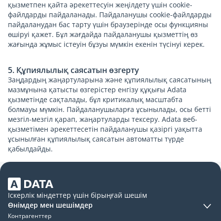
қызметпен қайта әрекеттесуін жеңілдету үшін cookie-
файлдарды пайдаланады. Пайдаланушы cookie-файлдарды
пайдаланудан бас тарту үшін браузерінде осы функцияны
өшіруі қажет. Бұл жағдайда пайдаланушы қызметтің өз
жағында жұмыс істеуін бұзуы мүмкін екенін түсінуі керек.
5. Құпиялылық саясатын өзгерту
Заңдардың жаңартуларына және құпиялылық саясатының
мазмұнына қатысты өзгерістер енгізу құқығы Adata
қызметінде сақталады, бұл критикалық масштабта
болмауы мүмкін. Пайдаланушыларға ұсынылады, осы бетті
мезгіл-мезгіл қарап, жаңартуларды тексеру. Adata веб-
қызметімен әрекеттесетін пайдаланушы қазіргі уақытта
ұсынылған құпиялылық саясатын автоматты түрде
қабылдайды.
Іскерлік міндеттер үшін бірыңғай шешім
Өнімдер мен шешімдер
Контрагенттер