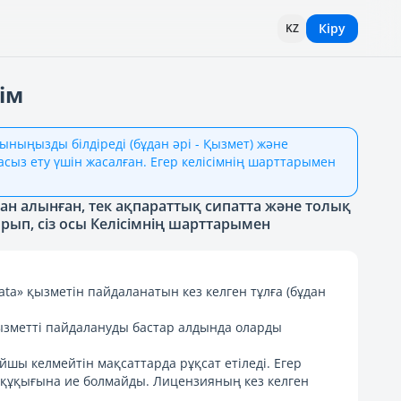
Кіру
KZ
ім
ыныңызды білдіреді (бұдан әрі - Қызмет) және
сыз ету үшін жасалған. Егер келісімнің шарттарымен
н алынған, тек ақпараттық сипатта және толық
рып, сіз осы Келісімнің шарттарымен
ta» қызметін пайдаланатын кез келген тұлға (бұдан
ызметті пайдалануды бастар алдында оларды
шы келмейтін мақсаттарда рұқсат етіледі. Егер
құқығына ие болмайды. Лицензияның кез келген