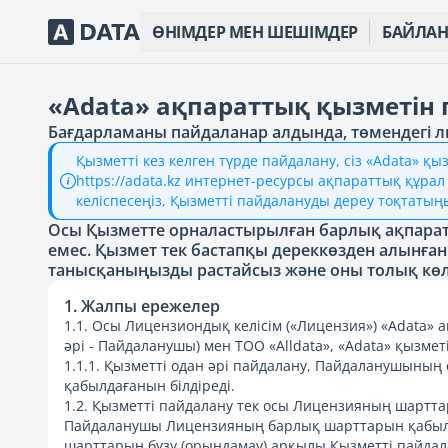
ӨНІМДЕР МЕН ШЕШІМДЕР
БАЙЛА
«Adata» ақпараттық қызметін 
Бағдарламаны пайдаланар алдында, төмендегі 
Қызметті кез келген түрде пайдалану, сіз «Adata» қ
https://adata.kz интернет-ресурсы ақпараттық құр
келіспесеңіз, Қызметті пайдалануды дереу тоқтатың
Осы Қызметте орналастырылған барлық ақпарат 
емес. Қызмет тек бастапқы дереккөзден алынған
танысқаныңызды растайсыз және оны толық кө
1. Жалпы ережелер
1.1. Осы Лицензиондық келісім («Лицензия») «Adata» 
әрі - Пайдаланушы) мен ТОО «Alldata», «Adata» қызмет
1.1.1. Қызметті одан әрі пайдалану, Пайдаланушыны
қабылдағанын білдіреді.
1.2. Қызметті пайдалану тек осы Лицензияның шартта
Пайдаланушы Лицензияның барлық шарттарын қабылд
шарттарын бұзу (орындамау) арқылы Қызметті пайда