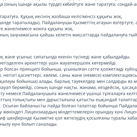
 (оның ішінде ақылы түрде) көбейтуге және таратуға, сондай
таратуға, Құқық иесінің жазбаша келісімінсіз құқығы жоқ.
інде таратылады). Пайдаланушы Қызметтің атауын өзгертуге, авт
уге және/немесе жоюға құқығы жоқ.
ының заңнамасына қайшы келетін мақсаттарда пайдалануға ты
ық және ұсыныс сипатында екенін түсінеді және қабылдайды.
егізделген әрекеттері үшін жауапкершілік көтермейді.
бар болса» принципі бойынша, ұсынылған сәтте қолжетімді күйін
, негізгі қасиеттері, көлемі, саны және (немесе) комплектация
 қалауы бойынша) алады, барлық тәуекелдер мен салдарды өз мо
жауап бермейді, соның ішінде нақты, жанама, кездейсоқ, қасақа
алту немесе Пайдаланушыға және/немесе үшінші тұлғаларға келтір
аттың толықтығы мен дұрыстығына қатысты ешқандай талаптар
. Осыған байланысты пайда болған талаптар бойынша Пайдалан
ыну жөніндегі Лицензиардың міндеттемелерін орындау күні Лиц
ариф шеңберінде Қызметке қол жеткізудің қосылғаны туралы хаб
сынылу күні болып саналады.