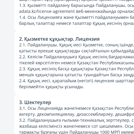
1.3. Қызметті пайдалану барысында Пайдаланушы, ос
adata.kz/license-agreement веб-мекенжайында орнал
1.4. Осы Лицензияға және Қызметті пайдалануымен 
барлық талаптар немесе талаптар Құқық иесінің орна
2. Қызметке құқықтар. Лицензия
2.1. Пайдаланушы, Құқық иесі Қызметке, соның ішінде
қатысты ерекше құқықтарды сақтайтынын қабылдайд
2.2. Келісім Пайдаланушыға Құқық иесінің бағдарлам
тікелей көрсетілген немесе Қазақстан Республикасын
2.3. Құқық иесінің басқа құқықтары Қазақстан Респ
меншік құқықтарына қатысты туындайтын басқа заңда
2.4. Құқық иесі, қарапайым (негізгі) лицензия шарт
берілмейтін құқықты ұсынады.
3. Шектеулер
3.1. Осы Лицензияда және/немесе Қазақстан Республи
өзгерту, декомпиляциялау, дизассемблирлеу, дешифр
3.2. Пайдаланушыға ғылыми-техникалық зерттеулер, са
жазбаша келісімінсіз және/немесе сот шешімімен. Осы
тармақты бұзғаны үшін Пайдаланушы 1000 МРП көлемінд