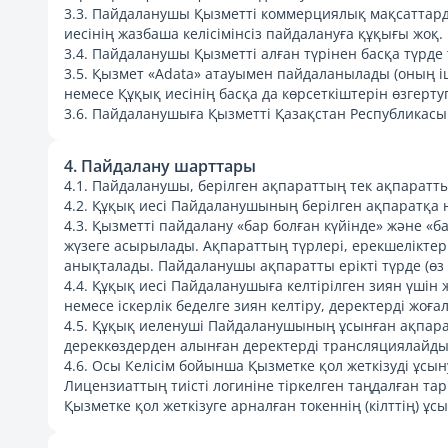
3.3. Пайдаланушы Қызметті коммерциялық мақсаттарда
иесінің жазбаша келісімінсіз пайдалануға құқығы жоқ.
3.4. Пайдаланушы Қызметті алған түрінен басқа түрде 
3.5. Қызмет «Adata» атауымен пайдаланылады (оның іш
немесе Құқық иесінің басқа да көрсеткіштерін өзгерт
3.6. Пайдаланушыға Қызметті Қазақстан Республикас
4. Пайдалану шарттары
4.1. Пайдаланушы, берілген ақпараттың тек ақпаратт
4.2. Құқық иесі Пайдаланушының берілген ақпаратқа н
4.3. Қызметті пайдалану «бар болған күйінде» және «
жүзеге асырылады. Ақпараттың түрлері, ерекшеліктері
анықталады. Пайдаланушы ақпаратты ерікті түрде (өз
4.4. Құқық иесі Пайдаланушыға келтірілген зиян үшін 
немесе іскерлік беделге зиян келтіру, деректерді жоғ
4.5. Құқық иеленуші Пайдаланушының ұсынған ақпар
дереккөздерден алынған деректерді трансляциялайды
4.6. Осы Келісім бойынша Қызметке қол жеткізуді ұс
Лицензиаттың тиісті логиніне тіркелген таңдалған т
Қызметке қол жеткізуге арналған токеннің (кілттің) ұ