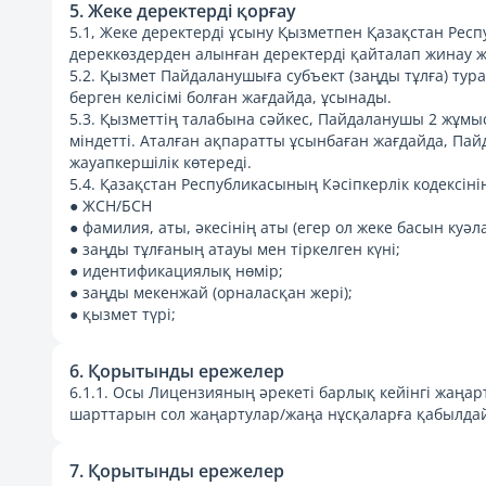
5. Жеке деректерді қорғау
5.1, Жеке деректерді ұсыну Қызметпен Қазақстан Ре
дереккөздерден алынған деректерді қайталап жинау ж
5.2. Қызмет Пайдаланушыға субъект (заңды тұлға) тур
берген келісімі болған жағдайда, ұсынады.
5.3. Қызметтің талабына сәйкес, Пайдаланушы 2 жұмы
міндетті. Аталған ақпаратты ұсынбаған жағдайда, Па
жауапкершілік көтереді.
5.4. Қазақстан Республикасының Кәсіпкерлік кодексінің
● ЖСН/БСН
● фамилия, аты, әкесінің аты (егер ол жеке басын куә
● заңды тұлғаның атауы мен тіркелген күні;
● идентификациялық нөмір;
● заңды мекенжай (орналасқан жері);
● қызмет түрі;
6. Қорытынды ережелер
6.1.1. Осы Лицензияның әрекеті барлық кейінгі жаңа
шарттарын сол жаңартулар/жаңа нұсқаларға қабылдай
7. Қорытынды ережелер