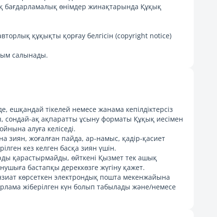
-ақ бағдарламалық өнімдер жинақтарында Құқық
орлық құқықты қорғау белгісін (copyright notice)
йым салынады.
де, ешқандай тікелей немесе жанама кепілдіктерсіз
сы, сондай-ақ ақпаратты ұсыну форматы Құқық иесімен
йнына алуға келіседі.
на зиян, жоғалған пайда, ар-намыс, қадір-қасиет
ілген кез келген басқа зиян үшін.
ды қарастырмайды, өйткені Қызмет тек ашық
ушыға бастапқы дереккөзге жүгіну қажет.
ензиат көрсеткен электрондық пошта мекенжайына
арлама жіберілген күн болып табылады және/немесе