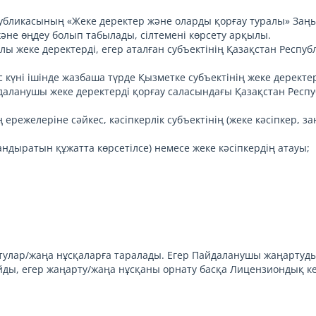
спубликасының «Жеке деректер және оларды қорғау туралы» Заң
әне өңдеу болып табылады, сілтемені көрсету арқылы.
алы жеке деректерді, егер аталған субъектінің Қазақстан Респ
с күні ішінде жазбаша түрде Қызметке субъектінің жеке дерект
йдаланушы жеке деректерді қорғау саласындағы Қазақстан Рес
 ережелеріне сәйкес, кәсіпкерлік субъектінің (жеке кәсіпкер, з
ландыратын құжатта көрсетілсе) немесе жеке кәсіпкердің атауы;
ртулар/жаңа нұсқаларға таралады. Егер Пайдаланушы жаңартуды
ды, егер жаңарту/жаңа нұсқаны орнату басқа Лицензиондық кел