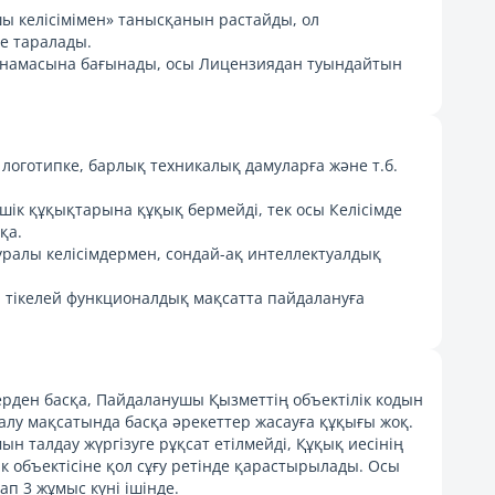
ы келісімімен» танысқанын растайды, ол
е таралады.
ңнамасына бағынады, осы Лицензиядан туындайтын
 логотипке, барлық техникалық дамуларға және т.б.
шік құқықтарына құқық бермейді, тек осы Келісімде
қа.
ралы келісімдермен, сондай-ақ интеллектуалдық
ы тікелей функционалдық мақсатта пайдалануға
ерден басқа, Пайдаланушы Қызметтің объектілік кодын
лу мақсатында басқа әрекеттер жасауға құқығы жоқ.
 талдау жүргізуге рұқсат етілмейді, Құқық иесінің
к объектісіне қол сұғу ретінде қарастырылады. Осы
п 3 жұмыс күні ішінде.