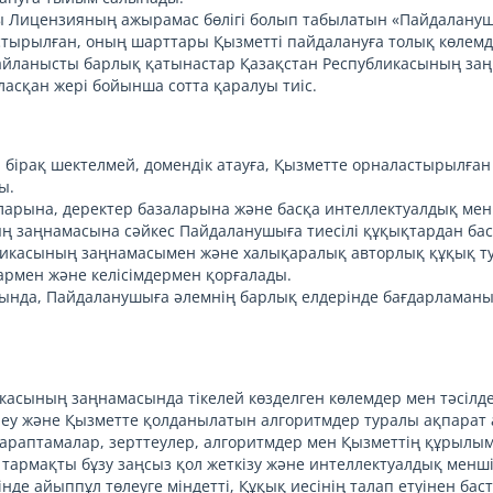
ы Лицензияның ажырамас бөлігі болып табылатын «Пайдалануш
астырылған, оның шарттары Қызметті пайдалануға толық көлемд
байланысты барлық қатынастар Қазақстан Республикасының за
ласқан жері бойынша сотта қаралуы тиіс.
, бірақ шектелмей, домендік атауға, Қызметте орналастырылған
ы.
аларына, деректер базаларына және басқа интеллектуалдық мен
ың заңнамасына сәйкес Пайдаланушыға тиесілі құқықтардан бас
убликасының заңнамасымен және халықаралық авторлық құқық ту
рмен және келісімдермен қорғалады.
тарында, Пайдаланушыға әлемнің барлық елдерінде бағдарламан
касының заңнамасында тікелей көзделген көлемдер мен тәсілд
леу және Қызметте қолданылатын алгоритмдер туралы ақпарат а
раптамалар, зерттеулер, алгоритмдер мен Қызметтің құрылымын
 тармақты бұзу заңсыз қол жеткізу және интеллектуалдық менші
е айыппұл төлеуге міндетті, Құқық иесінің талап етуінен баста