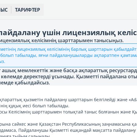
НЫС
ТАРИФТЕР
пайдалану үшін лицензиялық келіс
лицензиялық келісімнің шарттарымен танысыңыз.
ызметінің лицензиялық келісімінің барлық шарттарын қабылдайт
ал болып табылады, яғни пайдаланушыларды ақпаратпен қамтама
ыз.
ашық мемлекеттік және басқа ақпараттық ресурстарда
 көлемде деректерді ұсынады. Қызметті пайдалана оты
лемде қабылдайсыз.
ақпараттық қызметін пайдалану шарттарын белгілейді және «Ada
інің құқық иесі болып табылады.
ң осы Келісімнің шарттарымен толықтай таныс болғанын және Қ
рына сәйкес және Қазақстан Республикасының заңнамасына қай
амаса, Пайдаланушы Қызметті ешқандай мақсатта пайдалану 
лануға тыйым салынады.