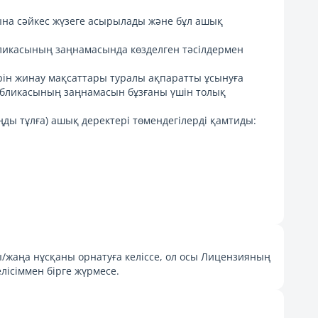
ына сәйкес жүзеге асырылады және бұл ашық
убликасының заңнамасында көзделген тәсілдермен
ерін жинау мақсаттары туралы ақпаратты ұсынуға
публикасының заңнамасын бұзғаны үшін толық
аңды тұлға) ашық деректері төмендегілерді қамтиды:
/жаңа нұсқаны орнатуға келіссе, ол осы Лицензияның
ісіммен бірге жүрмесе.