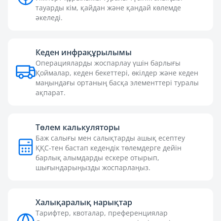
тауарды кім, қайдан және қандай көлемде
әкеледі.
Кеден инфрақұрылымы
Операцияларды жоспарлау үшін барлығы
Қоймалар, кеден бекеттері, өкілдер және кеден
маңындағы ортаның басқа элементтері туралы
ақпарат.
Төлем калькуляторы
Баж салығы мен салықтарды ашық есептеу
ҚҚС-тен бастап кедендік төлемдерге дейін
барлық алымдарды ескере отырып,
шығындарыңызды жоспарлаңыз.
Халықаралық нарықтар
Тарифтер, квоталар, преференциялар