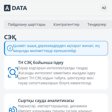
Сервисы Adata.kz
KZ
Пайдалану шарттары
Контрагенттер
Тендерлер
СЭҚ
Қызмет ашық дереккөздерден ақпарат жинап, ең
маңызды мәліметтерді ерекшелейді.
ТН СЭҚ бойынша іздеу
Тауар кодтарын интеллектуалды таңдау
Жасанды интеллект көмегімен жылдам іздеу
қажет ТН СЭҚ кодын табуға, шектеулер мен
тауар сипаттамаларын білуге көмектеседі.
Сыртқы сауда аналитикасы
Нарықтар, импорттаушылар, динамика
Импорт құрылымы туралы түсінік алыңыз: