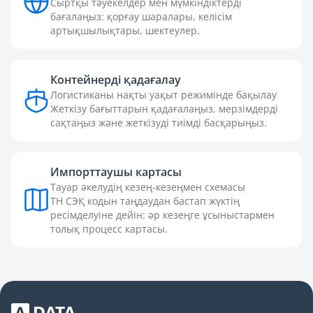
Сыртқы тәуекелдер мен мүмкіндіктерді
бағалаңыз: қорғау шаралары, келісім
артықшылықтары, шектеулер.
Контейнерді қадағалау
Логистиканы нақты уақыт режимінде бақылау
Жеткізу бағыттарын қадағалаңыз, мерзімдерді
сақтаңыз және жеткізуді тиімді басқарыңыз.
Импорттаушы картасы
Тауар әкелудің кезең-кезеңмен схемасы
ТН СЭҚ кодын таңдаудан бастап жүктің
ресімделуіне дейін: әр кезеңге ұсыныстармен
толық процесс картасы.