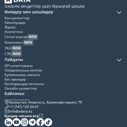
Іскерлік міндеттер үшін бірыңғай шешім
Өнімдер мен шешімдер
Контрагенттер
Айыппұлдар
Жұмыс
Аналитика
Сатып алулар
NEW
Комплаенс
NEW
ЭҚА
NEW
СЭҚ
NEW
Пайдалы
API сипаттамасы
Пайдаланушы келісімі
Құпиялылық саясаты
Бос орындар
Кәсіпорындар каталогы
Онлайн қызметтер
Байланыс
Қазақстан, Алматы қ., Қожанова көшесі, 79
+7 (747) 120 34 67
info@adata.kz
Қолдау чатына өту